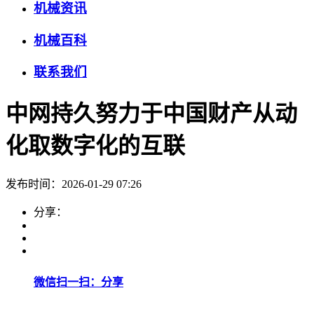
机械资讯
机械百科
联系我们
中网持久努力于中国财产从动
化取数字化的互联
发布时间：2026-01-29 07:26
分享：
微信扫一扫：分享