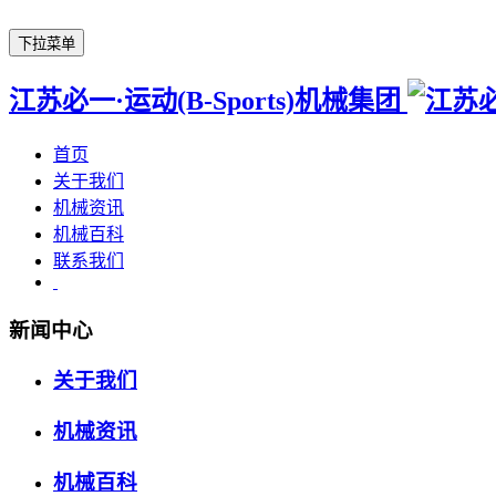
下拉菜单
江苏必一·运动(B-Sports)机械集团
首页
关于我们
机械资讯
机械百科
联系我们
新闻中心
关于我们
机械资讯
机械百科