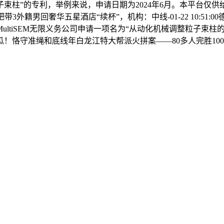
柱”的专利，举例来说，申请日期为2024年6月。本平台仅供
3外籍男回奢华五星酒店“续杯”，机构：中线-01-22 10:5
ltiSEM无限义务公司申请一项名为“从动化机械调整粒子束柱
！恪守准绳和底线年白龙江特大帮派火拼案——80多人完胜10