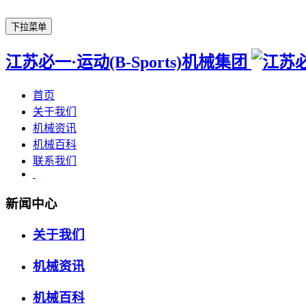
下拉菜单
江苏必一·运动(B-Sports)机械集团
首页
关于我们
机械资讯
机械百科
联系我们
新闻中心
关于我们
机械资讯
机械百科