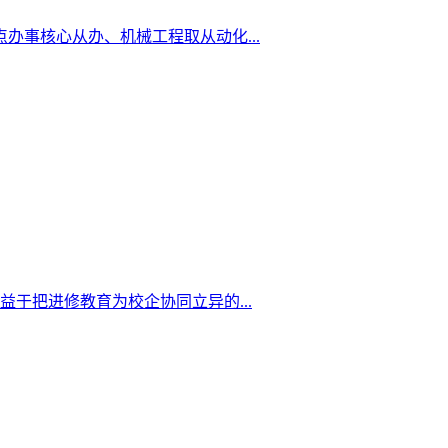
办事核心从办、机械工程取从动化...
于把进修教育为校企协同立异的...