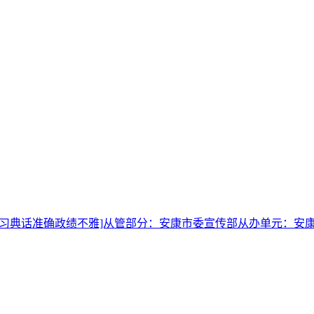
习典话准确政绩不雅]从管部分：安康市委宣传部从办单元：安康市