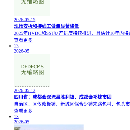
2026-05-15
现场安拆和接线工做量显著降低
2025年HVDC和SST财产进度持续推进，且估计10年
查看更多
13
2026-05
2026-05-13
四川省：成都会双流县胜利镇、成都会邛崃市固
自治区：区攸攸板镇、新城区保合少镇末路包村、包头市
查看更多
13
2026-05