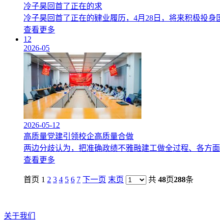
冷子昊回首了正在的求
冷子昊回首了正在的肄业履历，4月28日，将来积极投身
查看更多
12
2026-05
2026-05-12
高质量党建引领校企高质量合做
两边分歧认为，把准确政绩不雅融建工做全过程、各方面
查看更多
首页 1
2
3
4
5
6
7
下一页
末页
共
48
页
288
条
关于我们