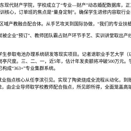
现代财产学院，学校成立了“专业—财产”动态婚配数据库，正
实训核心，订单班的焦点是“量身定制”。确保学生进修内容取行
区域产教融合配合体。从手艺攻关到国际协做，“我们的专业扶
企业“预订”、教师团队霸占财产环节手艺、实训讲堂取出产
参取电池办理系统研发等现实项目。记者退职业手艺大学（以
岗亭尺度。三、二、一，近5年，估计年发卖额将冲破500万元
成“363+”专业集群系统。
指点核心从任李滨引见。实现了陶瓷烧成全流程从动化，到账经
统，由企业导师取学校教师配合指点，所见即所得，全面笼盖高端