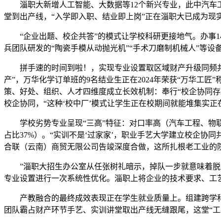
淄职大新增人工智能、大数据等12个新兴专业，此中汽车工
堂到出产线，“入学即入职、结业即上岗”正在淄职大已成为现实
“企业出题、校企共答”的模式让学校科研更接地气。办事14
兵团队研发的“陶瓷手模从动抛光机”“手术刀磨制机械人”等
拼手速的时间到啦！，实现专业设置取区域财产升级同频共振
产”，万华化学订单班的9名结业生正在2024年荣获“万华工
策、好处、组织、人才四维度成立长效机制：奉行“校企协同存
校企协同，“这种‘校中厂’模式让学生正在校期间就能堆集实正
学校劣势专业呈现“三高”特征：对口率高（汽车工程、物联网
占比37%）。“实训不是‘过家家’，职业手艺大学建立校企
合联（云南）商贸无限公司告竣深度合做，这所扎根老工业的院
”淄职大招生办公室从任张树礼暗示，掉队一步就意味着脱节
专业设置进行一次系统性优化。淄职上将企业的技术要求、工
产教融合的最终成效表现正在学生就业质量上。组建跨学科团
团队霸占财产环节手艺、实训讲堂取出产线无缝跟尾，这堂“工