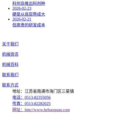
科创岛推出科创种
2026-02-23
硬是从底层熬成大
2026-02-21
但高贵的研发成本
关于我们
机械资讯
机械百科
联系我们
联系方式
地址：江苏省南通市海门区三星镇
电话：0513-82355056
传真：0513-82282025
网址：http://www.hehuoquan.com