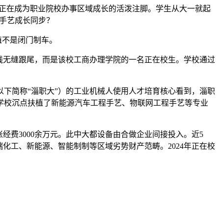
正在成为职业院校办事区域成长的活泼注脚。学生从大一就起
业手艺成长同步？
植不是闭门制车。
线无缝跟尾，而是该校工商办理学院的一名正在校生。学校通过
下简称“淄职大”）的工业机械人使用人才培育核心看到，淄职
。学校沉点扶植了新能源汽车工程手艺、物联网工程手艺等专业
费3000余万元。此中大都设备由合做企业间接投入。近5
化工、新能源、智能制制等区域劣势财产范畴。2024年正在校