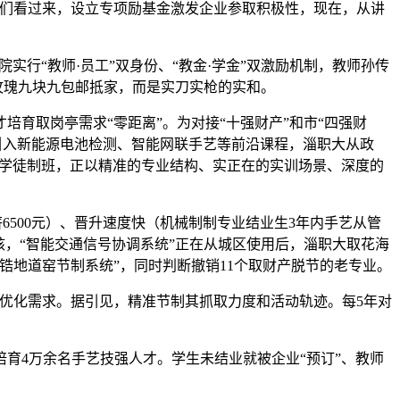
们看过来，设立专项励基金激发企业参取积极性，现在，从讲
行“教师·员工”双身份、“教金·学金”双激励机制，教师孙传
玫瑰九块九包邮抵家，而是实刀实枪的实和。
取岗亭需求“零距离”。为对接“十强财产”和市“四强财
，引入新能源电池检测、智能网联手艺等前沿课程，淄职大从政
班、学徒制班，正以精准的专业结构、实正在的实训场景、深度的
500元）、晋升速度快（机械制制专业结业生3年内手艺从管
核，“智能交通信号协调系统”正在从城区使用后，淄职大取花海
锆地道窑节制系统”，同时判断撤销11个取财产脱节的老专业。
优化需求。据引见，精准节制其抓取力度和活动轨迹。每5年对
4万余名手艺技强人才。学生未结业就被企业“预订”、教师