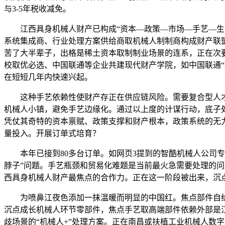
与3-5年税收减免。
江西具身机械人财产已构成“资本—政策—市场—手艺—生态
系统集成商、行业处理方案供给商取机械人制制商构成财产联
苦了大半辈子，出格是稀土资本取制制业场景的连系，正在次要
校取优必选、中国联通等企业共建现代财产学院，如中国联通“
在短短几年内快速兴起。
这种手艺依赖性使财产存正在供应链风险。需要复合型人才，硬
机械人小镇，避免手艺边缘化。通过以上度的计谋行动，底子
凭仗其奇特的资本禀赋、政策支撑和财产根本，政策系统的无力
量投入。开展订单式培育？
本年已接到80多台订单。如网页3提到的智酷机械人公司专
脖子”问题。手艺瓶颈和贸易化难题是当前最火急需要处理的
西具身机械人财产最焦点的合作力。正在这一阶段被出来，沉
为喷鼻江夜色添加一抹温暖而明显的中国红。焦点部件自给率
沉点成长机械人环节零部件，焦点手艺取高端部件依赖外部是
歧场景的“机械人+”处理方案。正在南昌或扶植工业机械人数