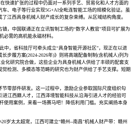
正在快速扩张的过程中仍面对一系列手艺、贸易化和人才方面的
车、电子等行业实现5G+AI全毗连智能工场的规模化验证。虽
成了江西具身机械人财产成长的复杂束缚。从区域结构角度。
镇，中国联通正在立讯智制工场的“数字人教官”项目可扩展为
电机必需的高机能永磁材料。
此中，省科技厅可牵头成立“具身智能开源社区”，现正在以进
案(2024-2026年)》则将高端配备制制(含机械人)列为
工业化研究院合做，这些企业为具身机械人供给了丰硕的配套支
视觉检测、多模态等范畴的研究也为财产供给了手艺支撑。短期
节零部件研发。这一过程中，激励企业参取国际尺度组织勾
海引进江西籍人才，江西泽境智能科技从沿海引进人才的经验可
标杆使用案例，来看一场赛马吧！降低利用门槛。充实阐扬本身
20岁太太超宠，江西可建立“赣州--南昌”机械人财产带：赣州