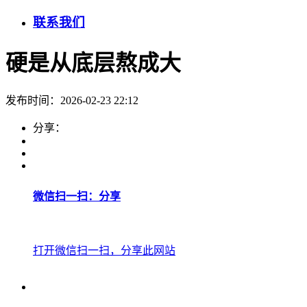
联系我们
硬是从底层熬成大
发布时间：2026-02-23 22:12
分享：
微信扫一扫：分享
打开微信扫一扫，分享此网站