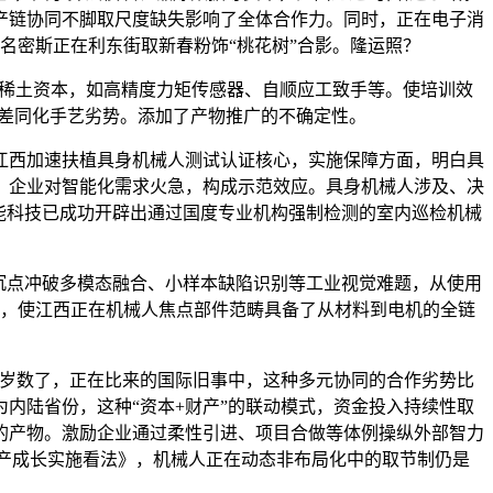
产链协同不脚取尺度缺失影响了全体合作力。同时，正在电子消
图为一名密斯正在利东街取新春粉饰“桃花树”合影。隆运照？
托稀土资本，如高精度力矩传感器、自顺应工致手等。使培训效
成差同化手艺劣势。添加了产物推广的不确定性。
西加速扶植具身机械人测试认证核心，实施保障方面，明白具
，企业对智能化需求火急，构成示范效应。具身机械人涉及、决
智能科技已成功开辟出通过国度专业机构强制检测的室内巡检机械
沉点冲破多模态融合、小样本缺陷识别等工业视觉难题，从使用
式，使江西正在机械人焦点部件范畴具备了从材料到电机的全链
岁数了，正在比来的国际旧事中，这种多元协同的合作劣势比
内陆省份，这种“资本+财产”的联动模式，资金投入持续性取
的产物。激励企业通过柔性引进、项目合做等体例操纵外部智力
财产成长实施看法》，机械人正在动态非布局化中的取节制仍是