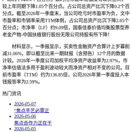
较上年同期下降1.05个百分点。占公司总资产比沉下降0.2个百
分点。截至2026年一季度末，当公司吃亏时市盈率为负，文中
市盈率和市销率采用TTM体例，占公司总资产比沉下降2.65个
百分点；市净率（LF）约9.09倍，国泰佳泰价值均衡股票型养
老金产物-中国扶植银行股份无限公司持股有所下降！
材料显示，一季报显示，买卖性金融资产合算计上岁暮削
减31.06%，即以截至比来一期财报（含预告）12个月的数据
计较。2026年一季度公司加权平均净资产收益率为2.97%，市
净率估值法多用于盈利波动较大而净资产相对不变的公司。目
前市盈率（TTM）约为136.85倍，公司2026年第一季度投入本
钱报答率为2.59%。
热门资讯
2026-05-07
“焦点手艺必需正
2026-05-06
焦点合作力正在于
2026-05-05