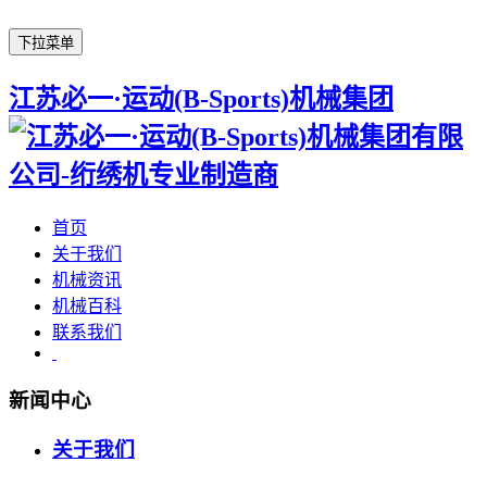
下拉菜单
江苏必一·运动(B-Sports)机械集团
首页
关于我们
机械资讯
机械百科
联系我们
新闻中心
关于我们