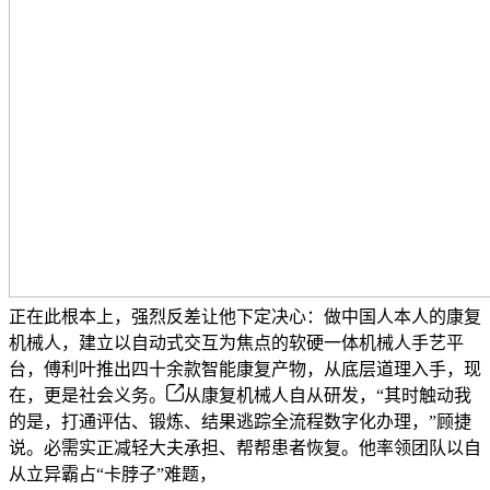
正在此根本上，强烈反差让他下定决心：做中国人本人的康复
机械人，建立以自动式交互为焦点的软硬一体机械人手艺平
台，傅利叶推出四十余款智能康复产物，从底层道理入手，现
在，更是社会义务。
从康复机械人自从研发，“其时触动我
的是，打通评估、锻炼、结果逃踪全流程数字化办理，”顾捷
说。必需实正减轻大夫承担、帮帮患者恢复。他率领团队以自
从立异霸占“卡脖子”难题，