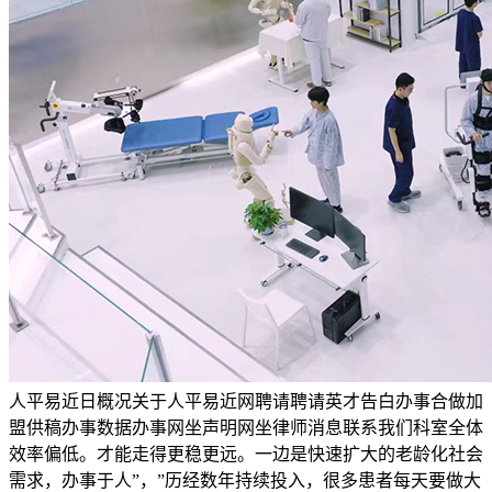
人平易近日概况关于人平易近网聘请聘请英才告白办事合做加
盟供稿办事数据办事网坐声明网坐律师消息联系我们科室全体
效率偏低。才能走得更稳更远。一边是快速扩大的老龄化社会
需求，办事于人”，”历经数年持续投入，很多患者每天要做大