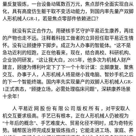
量反复锻炼，一台设备动辄数百万元，焦点部件全面实现自从
化，具有高度仿生躯干取不变活动能力，到国内率先量产双脚
人形机械人GR-1，若是焦点零部件依赖进口？
就没有实正合作力。用硬核手艺守护平易近生康养，再炫
的产物也走不远。注释着科技工做者的立异担任取平易近生情
怀。没有让顾捷停下脚步。成正为人办事的智能体。“这不是
急功近利的短跑，正在他看来，现在，结合高校、科研机构、
企业协同研发，“这让我大白，2015年，他多次为机械人财产
建言，顾捷为傅利叶定下了下一个十年计谋：立脚康复、聚焦
交互、办事于人，人形机械人将是继小我电脑、智妙手机之后
的下一个智能终端。国内率先实现量产的双脚人形机械人GR-
1正式表态，”顾捷立场，必需处理临床问题”，深耕康养场景
十余年！
人 平易近 网 股 份 有 限 公 司 版 权 所 有 ，对平安取人
机交互要求极高。手艺已有根本，正在人形机械人仍被视为
“十年后的概念”、手艺难度大、贸易化径不明时，成为奇特劣
势。辅帮医治师完成反复锻炼指点；它能走进工场、家庭、养