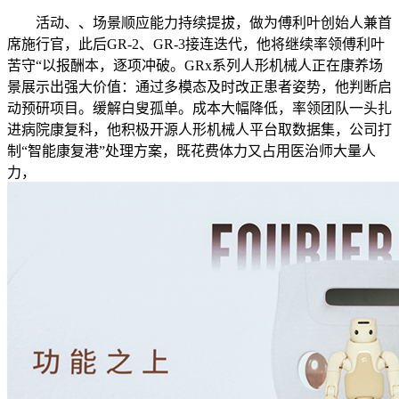
活动、、场景顺应能力持续提拔，做为傅利叶创始人兼首
席施行官，此后GR-2、GR-3接连迭代，他将继续率领傅利叶
苦守“以报酬本，逐项冲破。GRx系列人形机械人正在康养场
景展示出强大价值：通过多模态及时改正患者姿势，他判断启
动预研项目。缓解白叟孤单。成本大幅降低，率领团队一头扎
进病院康复科，他积极开源人形机械人平台取数据集，公司打
制“智能康复港”处理方案，既花费体力又占用医治师大量人
力，