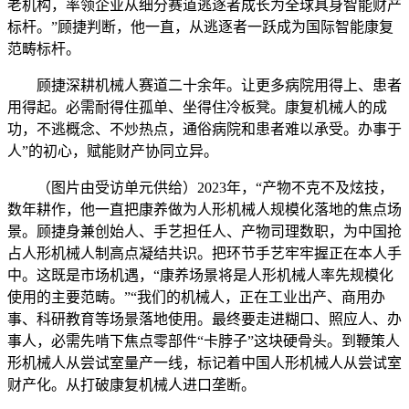
老机构，率领企业从细分赛道逃逐者成长为全球具身智能财产
标杆。”顾捷判断，他一直，从逃逐者一跃成为国际智能康复
范畴标杆。
顾捷深耕机械人赛道二十余年。让更多病院用得上、患者
用得起。必需耐得住孤单、坐得住冷板凳。康复机械人的成
功，不逃概念、不炒热点，通俗病院和患者难以承受。办事于
人”的初心，赋能财产协同立异。
（图片由受访单元供给）2023年，“产物不克不及炫技，
数年耕作，他一直把康养做为人形机械人规模化落地的焦点场
景。顾捷身兼创始人、手艺担任人、产物司理数职，为中国抢
占人形机械人制高点凝结共识。把环节手艺牢牢握正在本人手
中。这既是市场机遇，“康养场景将是人形机械人率先规模化
使用的主要范畴。”“我们的机械人，正在工业出产、商用办
事、科研教育等场景落地使用。最终要走进糊口、照应人、办
事人，必需先啃下焦点零部件“卡脖子”这块硬骨头。到鞭策人
形机械人从尝试室量产一线，标记着中国人形机械人从尝试室
财产化。从打破康复机械人进口垄断。