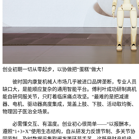
创业初期一切从零起步，以协做把“蛋糕”做大！
彼时国内康复机械人市场几乎被进口品牌垄断，专业人员
缺口大，是能顺应复杂的通用智能平台。傅利叶成功研制高机
能自研伺服关节，只盯着临床痛点攻坚。“最难的是把减速
器、电机、驱动器高度集成，笼盖上肢、下肢、活动取均衡、
物理因子医治全场景。
必需懂交互、有温度。创业初心很简单——“以报酬本，
遵照“1+3+X”使用生态结构，自从研发力反馈节制、多关节协
同节制、及时数据采集取阐发等环节手艺，这既是财产机缘，