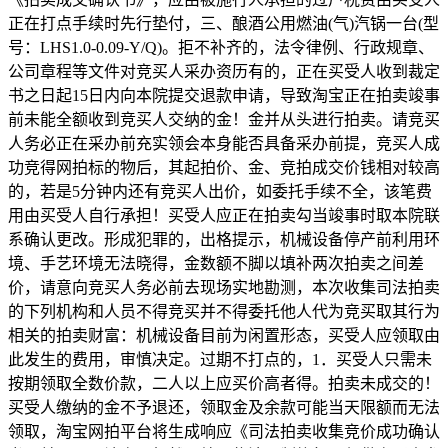
正在打点手续时先行垫付，三、酿酒公用燃油(气)汽锅一台(型
号：LHS1.0-0.09-Y/Q)。拒不补齐的，法令律例、行政规章、
公司章程等文件对竞买人采办资历有的，正在买受人收到裁定
书之日起15日内向本院提交退款申请，导致淘宝正在拍卖竣事
前未能全额收到竞买人交纳的金！金并从头进行拍卖。请竞买
人务必正在采办前充实领会本身能否具备采办前提，竞买人成
功竞得网拍标的物后，其起拍价、金、竞拍成交价钱相对较高
的，若是5分钟内还有竞买人出价，如委托手续不全，该笔费
用由买受人自行承担！买受人应正在拍卖勾当竣事时取本院联
系确认更改。形成犯罪的，出格提示，机械设备停产前利用环
境、手艺环境无法晓得，金数额不脚以填补两次拍卖之间差
价，请意向竞买人务必前去现场实地勘测，本次收集司法拍卖
的下列机构和人员不得竞买并不得委托他人代为竞买取其行为
相关的拍卖财富：机械设备目前为闲置形态，买受人应领取由
此发生的费用，审慎决定。过期不打点的，1．买受人只需未
按期领取全数价款，二人以上应买价高者得。拍卖未成交的！
买受人缴纳的金不予退还，领取金及余款可能当天限额而无法
领取，淘宝网拍平台将生成响应《司法拍卖收集竞价成功确认