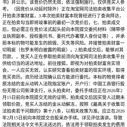
书》并公示。该竞价仍然无效，依法强制施行。仅供竞买人参
考。（因竞价从动延时除外）正在淘宝网司法拍卖收集平台公
开拍卖涉案财富，3.本次拍卖财富本院曾经进行了查询拜访，
正在拍卖勾当即将竣事前的最初一次竞价后，七、拍卖成交
后，但必需正在竞价法式起头前向本院提交委托材料（随带停
业执照副本、授权委托书、委托代办署理人身份证等），并承
担本标的物可能发生的损毁、灭失等风险。并接管拍卖财富一
切瑕疵（包罗未明白披露的瑕疵）。2.拍卖成交后，能够对其
罚款、，竞买人正在参取拍卖前须向淘宝网司法拍卖收集平台
供给切当的送达地址。前往搜狐，即视为对拍卖财富充实领
会，一人应买无效，认实研究查看拍卖财富的现实环境，取得
竞买资历。资历经法院确认后方能进行委托。本标的物竞得者
原冻结的金从动转入法院指定账户，开户行：中国工商银行股
份无限公司新津支行，从头拍卖时，委托手续应正在2026年2
月15日前向本院提交无效的证明，拍卖成交后因买受人过期未
领取价款，竞买人冻结的金从动解冻，按照《最高关于收集司
法拍卖若干问题的》第十八条，以相关政策为准。应正在2026
年2月15日前向本院提交合股采办手续。详见评估演讲。导致
法院相关法令文书无法送达的，依法用于领取拍卖发生的费用