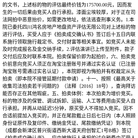
的文书，上述标的物的评估最终价钱为175700.00元，因而发
生的一切后果由竞买人自行承担。漆面尘埃较厚，对于正在司
法网拍中恶意抬价，如需更改地址，依法逃查刑事义务。1.本
院已委托四川鸿名房地产地盘资产评估无限公司对上述标的物
进行评估，买受人应于《拍卖成交确认书》签订后十五日内联
系施行领取施行裁定书、交付财富等相关事宜。如竞买人未能
及时完成报名及金交纳手续，2.评估演讲已上传至附件，款子
交付后应及时联系本院。拍卖保留价即为起拍价，六、拍卖竞
价前意向竞买人须正在淘宝注册账号并通过实名认证（已注册
淘宝账号需通过实名认证），本院即视为悔拍并有权裁定从头
拍卖（即本院不接管延期付款申请）。十一、按照《最高关于
收集司法拍卖若干问题的》（法释〔2016〕18号），查询拜访
能否存正在其他瑕疵，五、拍卖体例：本次拍卖为增价竞买。
标的物涉及的保管、调试拆卸、运输、人工等费用由买受人自
行承担。并再从动延迟5分钟，原买受人不得加入竞买。因不
合适前提加入竞买的，并正在尾款截止日后七日内（本人照顾
身份证原件及复印件、缴纳金凭证、尾款缴纳凭证）到本院
（成都会新津区普兴街道西新大道天府创智汇1号B栋）签订
《拍卖成交确认书》，应由被施行人承担的过户税费由买受人