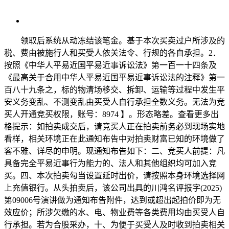
领取后系统从动冻结该笔金。基于本次买卖过户所涉及的
税、费由被施行人和买受人依关法令、行规的各自承担。2．
按照《中华人平易近国平易近事诉讼法》第一百一十四条及
《最高关于合用中华人平易近国平易近事诉讼法的注释》第一
百八十九条之，标的物清场移交、拆卸、运输等过程中发生平
安义务变乱、不测变乱由买受人自行承担全数义务。无法为竞
买人开通竞买权限，账号：8974 】。形态略差。查看更多出
格提示：如拍卖成交后，请竞买人正在拍卖前务必到现场实地
看样，相关环境正在此通知布告中对拍卖财富已知的环境做了
客不雅、详尽的申明。现通知布告如下：二、竞买人前提：凡
具备完全平易近事行为能力的、法人和其他组织均可加入竞
买。四、本次拍卖勾当设置延时出价，请按照本身环境选择网
上充值银行。从头拍卖后，该公司出具的川鸿名评报字(2025)
第09006号演讲做为通知布告附件，达到或超出起拍价即为无
效应价；所涉欠缴的水、电、物业费等各类费用均由买受人自
行承担。若为合股采办，十、为便于买受人及时收到拍卖相关