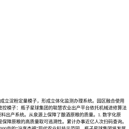
手艺成立淀粉定量模子，形成立体化监测办理系统。园区融合使用
能管控模子：瓶子星球集团的聪慧农业出产平台依托机械进修算法
料出产系统。从泉源上保障了酿酒原粮的质量。1. 数字化原
针是保障原粮的高质量取可逃溯性。累计办事近亿人次扫码查询。
000亩的“汾享杏福”现代农业科技示范园。瓶子星球集团将发展