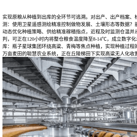
实现原粮从种植到出库的全环节可逃溯。对出产、出产档案、
测：使用卫星遥感测绘精准控制做物发展、土壤形态等数据？
动态优化种植策略、供给精准稼穑指点，近程及时监测仓温并
判，可正在120小时内将整仓粮食温度降至8-14℃，成立
库：瓶子星球集团环绕高粱、青梅等焦点种植，实现种植过程的
万亩麦田的聪慧农业系统，正在丘陵梯田下实现高粱无人化收