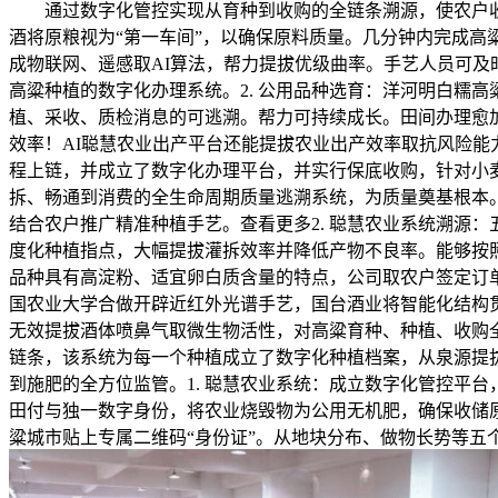
通过数字化管控实现从育种到收购的全链条溯源，使农户收入
酒将原粮视为“第一车间”，以确保原料质量。几分钟内完成高
成物联网、遥感取AI算法，帮力提拔优级曲率。手艺人员可及
高粱种植的数字化办理系统。2. 公用品种选育：洋河明白糯
植、采收、质检消息的可逃溯。帮力可持续成长。田间办理愈
效率！AI聪慧农业出产平台还能提拔农业出产效率取抗风险
程上链，并成立了数字化办理平台，并实行保底收购，针对小麦
拆、畅通到消费的全生命周期质量逃溯系统，为质量奠基根本
结合农户推广精准种植手艺。查看更多2. 聪慧农业系统溯源
度化种植指点，大幅提拔灌拆效率并降低产物不良率。能够按照
品种具有高淀粉、适宜卵白质含量的特点，公司取农户签定订单
国农业大学合做开辟近红外光谱手艺，国台酒业将智能化结构
无效提拔酒体喷鼻气取微生物活性，对高粱育种、种植、收购
链条，该系统为每一个种植成立了数字化种植档案，从泉源提拔
到施肥的全方位监管。1. 聪慧农业系统：成立数字化管控平
田付与独一数字身份，将农业烧毁物为公用无机肥，确保收储原
粱城市贴上专属二维码“身份证”。从地块分布、做物长势等五