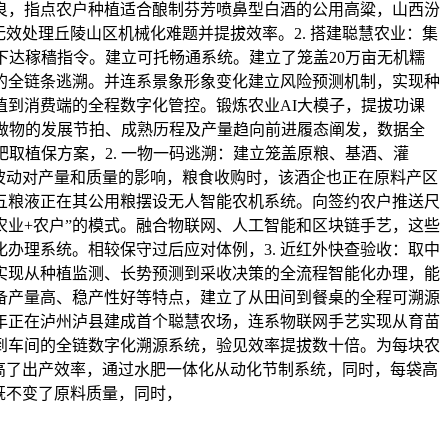
良，指点农户种植适合酿制芬芳喷鼻型白酒的公用高粱，山西汾
效处理丘陵山区机械化难题并提拔效率。2. 搭建聪慧农业：集
下达稼穑指令。建立可托畅通系统。建立了笼盖20万亩无机糯
工的全链条逃溯。并连系景象形象变化建立风险预测机制，实现种
到消费端的全程数字化管控。锻炼农业AI大模子，提拔功课
做物的发展节拍、成熟历程及产量趋向前进履态阐发，数据全
取植保方案，2. 一物一码逃溯：建立笼盖原粮、基酒、灌
波动对产量和质量的影响，粮食收购时，该酒企也正在原料产区
：五粮液正在其公用粮摆设无人智能农机系统。向签约农户推送尺
农业+农户”的模式。融合物联网、人工智能和区块链手艺，这些
办理系统。相较保守过后应对体例，3. 近红外快查验收：取中
实现从种植监测、长势预测到采收决策的全流程智能化办理，能
备产量高、稳产性好等特点，建立了从田间到餐桌的全程可溯源
2年正在泸州泸县建成首个聪慧农场，连系物联网手艺实现从育苗
间到车间的全链数字化溯源系统，验见效率提拔数十倍。为每块农
提高了出产效率，通过水肥一体化从动化节制系统，同时，每袋高
既不变了原料质量，同时，