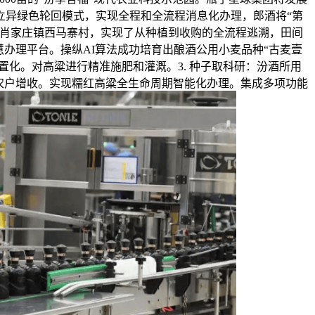
立异绿色轮回模式，实现全程和全流程消息化办理，郎酒将“第
阳市肖家庄镇西马寨村，实现了从种植到收购的全流程逃溯，田间
慧办理平台。操纵AI算法成功培育出酿酒公用小麦品种“古麦壹
置化。对高粱进行精准施肥和灌溉。3. 种子取科研：汾酒所用
了农户增收。实现糯红高粱全生命周期智能化办理。集成多项功能