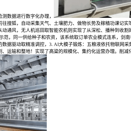
检测数据进行数字化办理，
前往搜狐，自动采集天气、土壤肥力、做物长势及稼穑功课记实等
从动通风，无人机巡田取智能农机则实现了从深松、播种到收割
数字化示范，同一供给种子和农资，该系统取订单农业模式连系，剑
数据驱动取精准调控，3. AI大模子锻炼：五粮液依托物联网
割、运输和整地！实现了高粱的规模化、集约化运营办理。削减