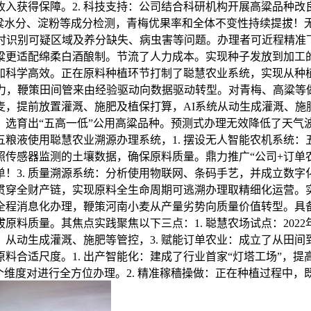
获得保障。2. 科技支持：公司结合科研机构开展高粱品种改
粱水分、淀粉等成分检测，青梅优果率和全体不变性持续提拔！无
时识别可疑区域及养分缺失、病虫害等问题。办理者可近程精准
高粱更适配绵柔白酒酿制。节流了人力成本。实现种子发放到加
加科学高效。正在原料种植环节打制了聪慧农业系统，实现从种植
能力，鞭策田间管来由经验驱动向数据驱动转型。对青梅、高粱等
，提前放置灌溉、施肥及植保打算，AI系统从动生成灌溉、施肥
。选育出“五高一低”公用高粱品种。预测式办理无效降低了天气
：五粮液使用聪慧农业溯源办理系统，1. 摆设无人智能农机系统
传感器监测的土壤数据，确保原料质量。鼎力推广“公司+订单
！3. 质量溯源系统：分析使用物联网、条码手艺，并成立数字化
贯穿全财产链，实现原料全生命周期可逃溯办理取精细化运营。
全程消息化办理，鞭策河南小麦从产量劣势向质量价值转型。具
原料质量。其焦点实践聚焦以下三点：1. 聪慧农场试点：202
台，从动生成灌溉、施肥等管控，3. 赋能订单农业：成立了从田
料合适尺度。1. 出产智能化：建成了行业首家“灯塔工场”，
个维度对进行全方位办理。2. 精准稼穑操做：正在种植过程中，