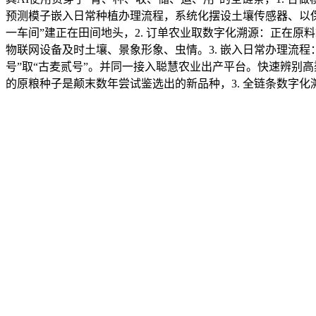
预测模子嵌入日常种植办理流程，系统化摆设土壤传感器、以
一车间”建正在田间地头，2. 订单农业取数字化溯源：正在原
物联网设备及时土壤、景象形象、虫情。3. 嵌入日常办理流程
号”取“古麦贰号”。并同一接入聪慧农业出产平台。快速辨别
的原粮种子是颠末数年尝试鉴选出的新品种，3. 全链条数字