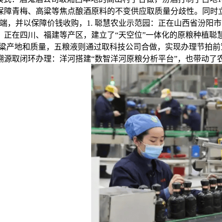
保障青梅、高粱等焦点酿酒原料的不变供应取质量分歧性。同时
料端，并以保障价钱收购，1. 聪慧农业示范园：正在山西省汾
：正在四川、福建等产区，建立了“天空位”一体化的原粮种植聪
高粱产地和质量，五粮液则通过取科技公司合做，实现办理节拍前
化溯源取闭环办理：洋河搭建“数智洋河原粮分析平台”，也带动