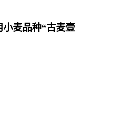
用小麦品种“古麦壹