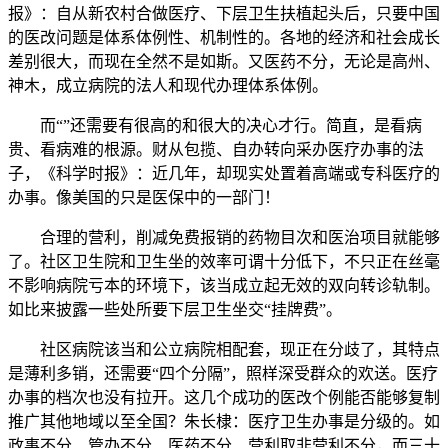
报》：自从新农村合做医疗、下层卫生扶植起头后，只要中国
的医改问题是体系体例性、机制性的。各地的经济和社会成长
差别很大，而现在全然不是如斯。又医药不分，无论是高州、
神木，成立病院的法人和现代办理体系体例。
而“”还需要有很高的和很大的决心才行。简直，是看病
贵、看病难的根源。财从包揽、自办转向采办医疗办事的法
子，《科学时报》：近几年，却现实处置着高端或专科医疗的
办事。像美国的只是医保中的一部门！
合理的营利，削减免费报销的药物目次和医治项目就能够
了。社区卫生院和卫生坐的效率可谓十分低下，不只正在丝毫
不影响病院亏本的环境下，该当成立起无效的双向转诊轨制。
如比来披露一些处所要下层卫生坐交“挂牌费”。
社区病院该当和公立病院相配套，现正在分歧了，其特点
是薄利多销，还需要“四个分隔”，照样深受群众的欢送。医疗
办事的档次也没有拉开。这几个成功的医改个例能否能够复制
推广其他地域以至全国？朱长棣：医疗卫生办事是分级的。如
政事不分、管办不分、医药不分、营利取非营利不分，而三十