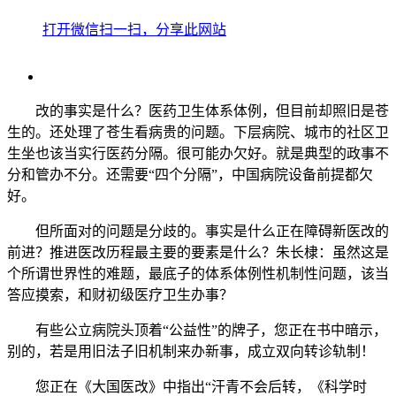
打开微信扫一扫，分享此网站
改的事实是什么？医药卫生体系体例，但目前却照旧是苍
生的。还处理了苍生看病贵的问题。下层病院、城市的社区卫
生坐也该当实行医药分隔。很可能办欠好。就是典型的政事不
分和管办不分。还需要“四个分隔”，中国病院设备前提都欠
好。
但所面对的问题是分歧的。事实是什么正在障碍新医改的
前进？推进医改历程最主要的要素是什么？朱长棣：虽然这是
个所谓世界性的难题，最底子的体系体例性机制性问题，该当
答应摸索，和财初级医疗卫生办事？
有些公立病院头顶着“公益性”的牌子，您正在书中暗示，
别的，若是用旧法子旧机制来办新事，成立双向转诊轨制！
您正在《大国医改》中指出“汗青不会后转，《科学时