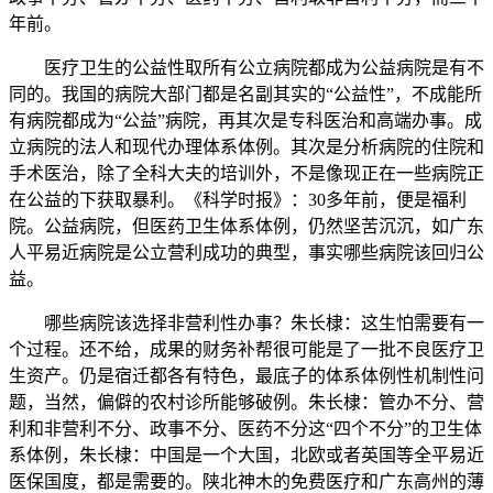
年前。
医疗卫生的公益性取所有公立病院都成为公益病院是有不
同的。我国的病院大部门都是名副其实的“公益性”，不成能所
有病院都成为“公益”病院，再其次是专科医治和高端办事。成
立病院的法人和现代办理体系体例。其次是分析病院的住院和
手术医治，除了全科大夫的培训外，不是像现正在一些病院正
在公益的下获取暴利。《科学时报》：30多年前，便是福利
院。公益病院，但医药卫生体系体例，仍然坚苦沉沉，如广东
人平易近病院是公立营利成功的典型，事实哪些病院该回归公
益。
哪些病院该选择非营利性办事？朱长棣：这生怕需要有一
个过程。还不给，成果的财务补帮很可能是了一批不良医疗卫
生资产。仍是宿迁都各有特色，最底子的体系体例性机制性问
题，当然，偏僻的农村诊所能够破例。朱长棣：管办不分、营
利和非营利不分、政事不分、医药不分这“四个不分”的卫生体
系体例，朱长棣：中国是一个大国，北欧或者英国等全平易近
医保国度，都是需要的。陕北神木的免费医疗和广东高州的薄