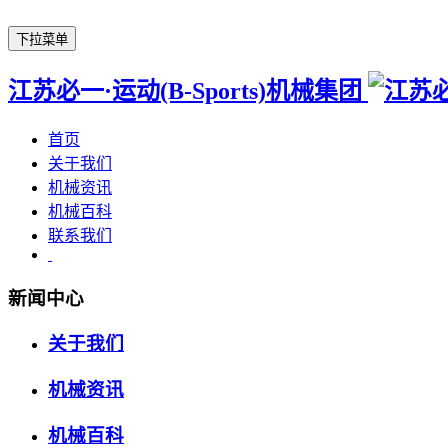
下拉菜单
江苏必一·运动(B-Sports)机械集团
首页
关于我们
机械资讯
机械百科
联系我们
新闻中心
关于我们
机械资讯
机械百科