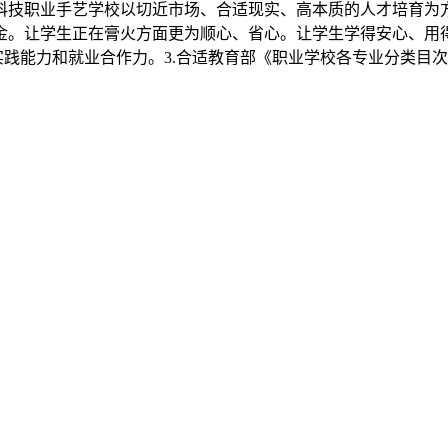
职业手艺学校以切近市场、合适现实、高本质的人才培育为方
金。让学生正在膏火方面更为顺心、省心。让学生学得安心、用
实践能力和就业合作力。3.合适教育部《职业学校各专业分类目