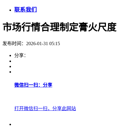
联系我们
市场行情合理制定膏火尺度
发布时间：2026-01-31 05:15
分享：
微信扫一扫：分享
打开微信扫一扫，分享此网站