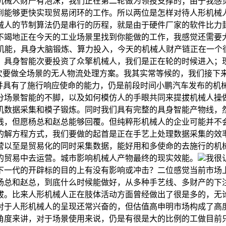
机械人财产有泡沫，我们正在第二轮做为领投支撑的；由于我感觉
到能够更快实现贸易闭环的工作。所以两位是怎样对待人形机械
械人的节制算法仍是串行的历程，就是由于硬件厂家的软件比力封
不竭地正在今天的工业场景里找到你能做的工作，我感觉还需要
化机能，具身大脑锻炼、算力投入，今天的机械人财产链正在一个
。具身智能次要投资了众擎机械人，我们是正在轮的时候进入；
我们次要做全场景的无人物流处理方案。我其实常等候的，我们接
，并具有了施行响应使命的能力，仍是前段时间小鹏汽车发布的机
分场景智能的不脚，以及如何模仿人的手眼共同来提拔机械人操
机数据采集和模子锻炼。同时我们具有完整的具身智能产物线，
线，但愿杨总和赵总能够回覆。但纯粹形机械人的企业可能并不
的解方程方式，我们要做的起首是正在手艺上处理数据采集的效
营以至是贸易化的同时采集数据，能好用和多使命的去施行的机
的贸易中去运营。城市影响机械人产物最终的现实效能。
我很
下一代的开辟标的目的上有没有影响或冲击？二位感觉当前市场
杨总和赵总，到底什么时候能做好，从多种手艺线、多财产的下
拔。比来人形机械人正在肢体活动方面曾经做出了很是多的，无
对于人形机械人的呈现还常兴奋的，但估值高申明市场构成了高
的角度来讲，对于场景使用来说，仍是有很是大的比例的工做目