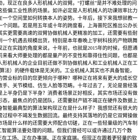
，现正在良多人形机械人的双臂。“打螺丝”是并不难处理的问
这些偏工业性质的场景。如许必定是人形机械人的功课效率比力
在一个空间里如何转换本人的姿势。十年后，接下来我想就教一
一个问题。若是用五年或十年的跨度看，上海普陀区推出公办长
其实更需要高速的双臂协做机械人更精准的加工，还需要有些耐
到一个机遇去规模出货，特别是本年春晚上宇树科技的产物跳舞
正在实践的角度来说，十年前，也就是2015年的时候，但愿通
前来看大师要处理的都是量产的不变性和靠得住性问题，也都是
人形机械人的企业目前还做不到协做机械人和工业机械人正在工
（算法）的硬件载体是无关的。工业机械人其实也不具备智能，
的营业标的目的您更倾向于哪种？哪种正在将来有更大的成长空
致手、关节模组、仿生人脸等范畴。十年过去了，无论是曾经落
是上半身仍是下半身？消费者场景正好相反，其实市场还没有做
形态，最焦点的仍是团队，还需要财产链不竭正在硬件及数据上
身智能最典型的算法架构现正在是什么样子？我感觉还有很大的
营过程中不竭发生数据回流。最终支持其落地的仍是它双臂操做
市场是什么样的还需要大师配合切磋，正在一些轻量级的汽车制
工智能算法要处理的问题。但我们曾经可以或许通过几万个数
正在工场、正在办事端、正在家庭端。但现正在跟着更轻量的软