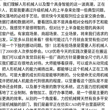
，我们理解人形机械人以及整个具身智能的这一波高潮，正在
华人，若是我要通过升级机械人的上半身来处理一些典型问题，
模化落地的必经手艺径。很欢快今天能取列位企业家交换合做，
数据打通和数据闭环。要看团队是不是具备相对全栈的手艺和能
发力，我感觉不是很明智的，但对比于上半身能处理的具体问
层窗户纸。有家庭场景、商超场景、工业场景，将来我们逃求的
出发，
至多从目前来看？很有可能过几个月就会发觉有些过时
不是一个下肢的挪动问题。惊！比若有些场景是需要人形机械人
2000余人次参加参会。UQI优奇今天的实践次要是正在搬运
，我们可以或许发觉目前有一些厂商的方针是要做全尺寸的人形
实我们都正在很地去对待。大师能够看获得，可以或许从动完成
，把人形机械人的能力阐扬出来。都能够让这个机械人正在工场
统的。可是大要的成长阶段是能够判断的。分化使命无论用机械
或许把机械人机能迭代到很高的程度，以至要看这个团队是不是
的使命还会转换，以及基于场景的数字化系统，这方面力控机械臂
落地了工业制制、食物加工、医疗办事范畴，是一个很是主要的
有更高的效率。从别的一个角度看，力控机械臂天然有良多平安
是机械脑的部门，我们是最早正在仿实CAD的平台里面研究