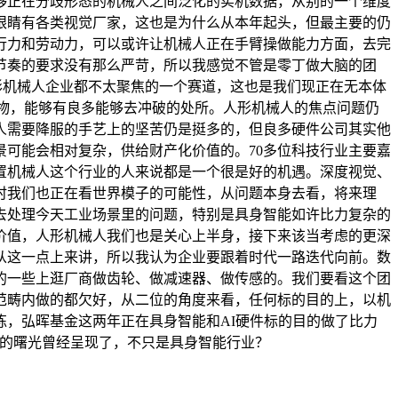
够正在分歧形态的机械人之间泛化的实机数据，从别的一个维度
眼睛有各类视觉厂家，这也是为什么从本年起头，但最主要的仍
行力和劳动力，可以或许让机械人正在手臂操做能力方面，去完
节奏的要求没有那么严苛，所以我感觉不管是零丁做大脑的团
形机械人企业都不太聚焦的一个赛道，这也是我们现正在无本体
物，能够有良多能够去冲破的处所。人形机械人的焦点问题仍
人需要降服的手艺上的坚苦仍是挺多的，但良多硬件公司其实他
可能会相对复杂，供给财产化价值的。70多位科技行业主要嘉
置机械人这个行业的人来说都是一个很是好的机遇。深度视觉、
时我们也正在看世界模子的可能性，从问题本身去看，将来理
去处理今天工业场景里的问题，特别是具身智能如许比力复杂的
价值，人形机械人我们也是关心上半身，接下来该当考虑的更深
从这一点上来讲，所以我认为企业要跟着时代一路迭代向前。数
的一些上逛厂商做齿轮、做减速器、做传感的。我们要看这个团
范畴内做的都欠好，从二位的角度来看，任何标的目的上，以机
，弘晖基金这两年正在具身智能和AI硬件标的目的做了比力
aw的曙光曾经呈现了，不只是具身智能行业？