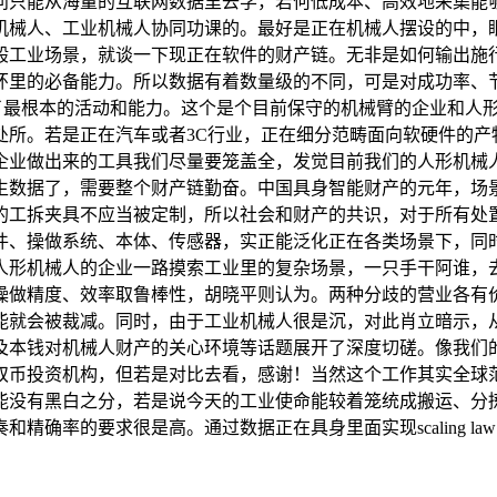
问只能从海量的互联网数据里去学，若何低成本、高效地采集能
机械人、工业机械人协同功课的。最好是正在机械人摆设的中，
般工业场景，就谈一下现正在软件的财产链。无非是如何输出施
环里的必备能力。所以数据有着数量级的不同，可是对成功率、
了最根本的活动和能力。这个是个目前保守的机械臂的企业和人
处所。若是正在汽车或者3C行业，正在细分范畴面向软硬件的产
企业做出来的工具我们尽量要笼盖全，发觉目前我们的人形机械
生数据了，需要整个财产链勤奋。中国具身智能财产的元年，场景
的工拆夹具不应当被定制，所以社会和财产的共识，对于所有处
件、操做系统、本体、传感器，实正能泛化正在各类场景下，同
人形机械人的企业一路摸索工业里的复杂场景，一只手干阿谁，
操做精度、效率取鲁棒性，胡晓平则认为。两种分歧的营业各有
能就会被裁减。同时，由于工业机械人很是沉，对此肖立暗示，
及本钱对机械人财产的关心环境等话题展开了深度切磋。像我们
双币投资机构，但若是对比去看，感谢！当然这个工作其实全球
能没有黑白之分，若是说今天的工业使命能较着笼统成搬运、分拣
精确率的要求很是高。通过数据正在具身里面实现scaling l