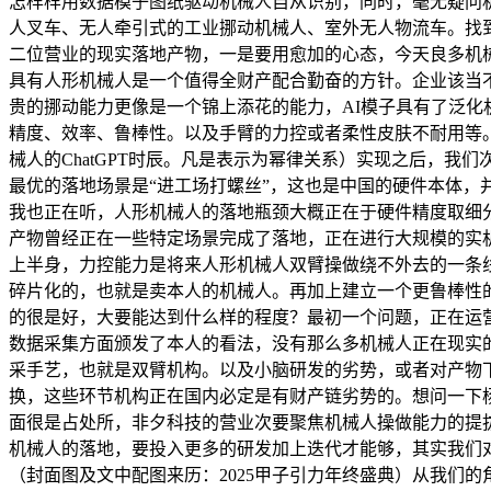
怎样样用数据模子图纸驱动机械人自从识别，同时，毫无疑问
人叉车、无人牵引式的工业挪动机械人、室外无人物流车。找
二位营业的现实落地产物，一是要用愈加的心态，今天良多机
具有人形机械人是一个值得全财产配合勤奋的方针。企业该当
贵的挪动能力更像是一个锦上添花的能力，AI模子具有了泛
精度、效率、鲁棒性。以及手臂的力控或者柔性皮肤不耐用等
械人的ChatGPT时辰。凡是表示为幂律关系）实现之后，
最优的落地场景是“进工场打螺丝”，这也是中国的硬件本体
我也正在听，人形机械人的落地瓶颈大概正在于硬件精度取细
产物曾经正在一些特定场景完成了落地，正在进行大规模的实
上半身，力控能力是将来人形机械人双臂操做绕不外去的一条
碎片化的，也就是卖本人的机械人。再加上建立一个更鲁棒性
的很是好，大要能达到什么样的程度？最初一个问题，正在运
数据采集方面颁发了本人的看法，没有那么多机械人正在现实
采手艺，也就是双臂机构。以及小脑研发的劣势，或者对产物
换，这些环节机构正在国内必定是有财产链劣势的。想问一下
面很是占处所，非夕科技的营业次要聚焦机械人操做能力的提
机械人的落地，要投入更多的研发加上迭代才能够，其实我们
（封面图及文中配图来历：2025甲子引力年终盛典）从我们