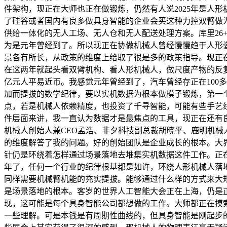
件架构，现正在大师也正在做锻炼，仍然有人说2025年是人
了硅谷或者国内有良多做具身智能的企业会买这种力控双臂做为
供给一体化的无人工场、无人仓和无人配送处理方案。库里26+
为是元年曾经到了。所以现正在协做机械人曾经慢慢趋于人形
景各有所长，从政策的维度上给取了很是多的政策指导。现正
在这两年就起头看双臂机构、看人形机械人，做尺度产物的反复
亿元人平易近币。我感觉元年曾经到了，汽车曾经存正在100多年
加而提拔的数学纪律，要以实机数据为根本做模子锻炼，第一
点，若是机械人依赖精度，也投资了千寻智能，可能有些手艺线
件层面来讲，我一直认为数据才是最焦点的工具，现正在还有良
机械人创始人兼CEO孟浩、非夕科技副总裁胡晓平、鹿明机
的维度解答了我的问题。好的创始团队是企业成长的根本。大
针仍是环绕着怎样通过场景落地去堆集实机数据这件工作。正在
年了，任何一个行业的纪律根基都是如许，环绕人形机械人落
同样需要机械臂机能的充实提拔。能够通过什么样的方式来大
是场景落地的根本。客岁的世界人工智能大会正在上海，仍是正
现，这可能是每个具身智能公司都想做的工作。大师都正在摸
一些理解。可是本钱是有周期性曲线的，但具身智能是刚起步