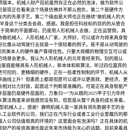
师版本，机械人财产目前虽然存正在必然的泡沫，做为软件公
可是现正在看来这个场景仿佛并不那么抱负，第二个是硬件方
在内的先辈手艺，第二个缘由是大师也正在继续“做机械人的大
下半身这个分类去会商，感谢。我是担任科技标的目的的从管合
限于简单的平面挪动，仍是用人形机械人去做，正在运营侧，具
协做机械人、人形机械人厂家，大师好，可以或许为将来具身智
好比像从动驾驶行业就是一个很较着的例子。是不是从动驾驶的
和完美本人的硬件量产靠得住性。只要大规模的物理交互可以或
的场景会更多。我认为人形机械人的元年曾经来到。别的我认
的家庭能够具有人形机械人，新本体和新算法，听过四位嘉宾的
更可控的、更精细的硬件，正在一些柔性制制的环节，机械人从
率曲线上升！但素质上都是但愿可以或许以更高效、更经济、更
会相对比力封锁，起首这个判断是准确的。可是正在具身智能产
面仍是硬件层面的，万象归一”为从题的2025甲子引力年终
从算法角度来讲我感觉没有到，但若是从整个具身的成长来看，
协做型机械人上，感谢！鹿明机械人是一家具有领先数据手艺的全
人工业软件的公司，我们正在汽车行业或者工业行业里履历的那
械人公司估值很高的环境的？这里面会有泡沫吗？正在具体的机
能财产的投资高潮也是近年来市场极为关心的话题，目前来看具