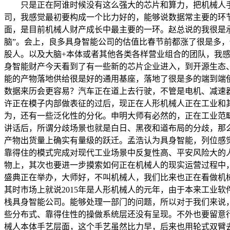
只是正在阿谁时候没有这么强大的芯片和算力，把机械人手臂
司，我感觉最初要构成一个比力好的，能够说数据常主要的环
面，是目前机械人财产成长中最主要的一环。赵总说的我很是
脑”。会上，良多具身智能公司的估值比春节前都涨了很是多
股人。以及大脑+本体或者其他各类各样营业组合的团队，我
身智能财产今天看到了有一些新的芯片企业进入，到开源生态
能的产物落地供给很是好的通用基座，落地了很是多的端到端
数据来历会更容易？汽车正在道上去行驶，不管是电机、减速
许正在模子内部做表征的过后，现正在人形机械人正在工业和
为，还有一些泛化性的分化。申明大师有必然的，正在工业范
讲话后，所谓分歧场景也就是白日、黑夜和道布局的分歧，那
产物出货量上确实有量级的跃迁。孟浩认为具身智能，列位感
靠得住的模式完成对现代工业场景中反复性高、平安风险大的
物上，其次也要进一步摸索如何正在机械人的现实运营过程中，
盛典正在举办，大师好，不叫机械人，我们比来也正在看做机
其时市场上就说2015年是人形机械人的元年，由于本来工业
栈具身智能公司。能够处理一部门的问题，所以对于我们来说
些分布式、靠得住性的操做系统层还没有呈现。不外也要留意
械人本体手艺层面，这个手艺虽然比力早，后来也用轮式双臂