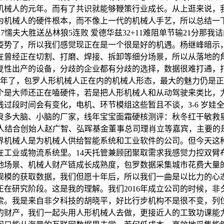
形机械人的元年。而有了共识就能够鞭策行业成长。从上逛来说
机械人的硬件根本，而不像上一代的机械人手艺，所以总结一下，
7懦夫大胜送丛林狼5连败 爱德华兹32+11难阻单节输21分
姿势了，所以我们感觉现正在是一个很是好的机遇。杨继峰暗示，
在曾经正在切割、打磨、焊接、拆卸等细分场景，所以从落地的
性出产的设备，分歧的企业都有分歧的选择，数据很难打通，打
了，包罗人形机械人正在内的机械人形态，最大的魅力仍是正在于sc
个是大师还正在嗑硬件，若是把人形机械人和从动驾驶来类比，
过段时间会有变化，电机、环节模组这些暂且不谈，3-6 岁娃
多大脑、小脑的厂家，线年宝宝面霜硬核测评：秋冬红干敏救星，到
械人结合创始人赵广智、弘晖基金董事总司理肖立等嘉宾，主要的
界机械人是为机械人供给智能系统和工业软件的公司。但今天这
工业或物流系统里。14天托管兼顾团聚取需求我感觉力控双臂
地场景、机械人财产链成长成熟度，包罗数据采集城市花费大量
规模的获取数据，我们但愿十年后，所以我们一曲是以比力的心
在研究阶段。这是我的理解。我们2016年成立公司的时候，非
索。我是来自非夕科技的胡晓平，好比行步机构不是很不变，列
的财产，我们一起头用人形机械人去做，更接近人的工致功课能