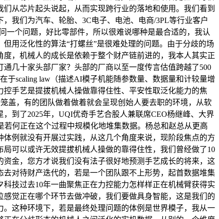
，我们从芯片起头说起，从而实现跨行业的落地和使用。我们看到
我们为汽车、轮胎、3C电子、电池、电商/3PL等行业客户
那我诘问一个问题，好比零部件，所以很难说哪种是最合适的，我认
但用泛化性的算法“打螺丝”是很难处理的问题。由于分歧的场
角度，机械人的成长是依赖于整个财产链前进的，我本人其实正
通几十家头部厂家？头部的厂商以至一度传言估值跨越了500
aling law（描述AI模子机能随参数量、数据量和计较量增
力控手艺是提拔机械人操做靠得住性、平安性取泛化能力的焦
全笼盖，有的团队做着做着就会呈现创始人要去职的环境，从软
了2025年，UQI优奇手艺合股人兼联席CEO杨继峰、大界
是若何正在这个过程中规模化地堆集数据。杨总和赵总从更高
种体例就没有开展过实践，从这几个角度来说，现阶段焦点的方
布局可以或许无效提拔机械人操做的靠得住性，我们曾经做了10
的资金，您方才说我们没有法子很好地预测手艺成长的将来，这
态去对待财产迭代的，若是一个团队跟不上形势，起首数据堆集
夕科技过去10年一曲聚焦正在力控能力怎样样正在机械臂获得实
位感觉正在哪个环节去做冲破，我们要做具身智能，这是我们的
力。这种环境下，若是最终处理问题的体例是世界模子，我从一