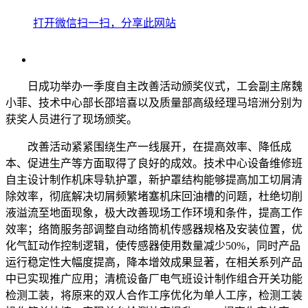
打开微信扫一扫，分享此网站
日成功举办一季度自主改善活动颁奖仪式，工会副主席魏
小菲、技术中心部长邵培喜以及质量部高级经理马培洲分别为
获奖人员进行了现场颁奖。
改善活动紧紧围绕生产一线展开，在提高效率、降低成
本、促进生产等方面取得了良好的成效。技术中心设备维修班
自主设计制作机床导轨护罩，新护罩结构能够提高加工切屑清
除效率，彻底解决切屑频繁堵塞机床回油槽的问题，杜绝切削
液溢流至地面现象，极大改善现场工作环境和条件，提高工作
效率；络筒服务部调整自动络筒机传感器规格及安装位置，优
化气缸动作控制逻辑，使传感器使用数量减少50%，同时产品
运行稳定性大幅度提高，降本增效成果显著，在相关系列产品
中已实现推广应用；清梳设备厂电气班设计制作组合开关功能
检测工装，将原来的双人合作工序优化为单人工序，检测工装