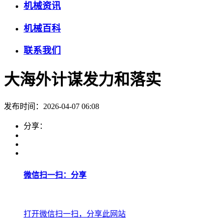
机械资讯
机械百科
联系我们
大海外计谋发力和落实
发布时间：2026-04-07 06:08
分享：
微信扫一扫：分享
打开微信扫一扫，分享此网站