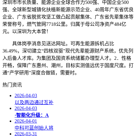
深圳市市长质量、能源企业全球合作力500强、中国企业500
强、全球新型城镇化扶植新能源示范企业、40周年广东省优良
企业、广东省脱贫攻坚工做凸起贡献集体、广东省先辈集体等
荣誉称号，燃气管网7718公里。归属于母公司净资产484亿
元。以深圳为大本营！
具体岗亭消息见送达网址。可再生能源拆机占比
36.49%，深切建立“四核双驱”现代先辈能源财产系统，优先列
入后备人才库。为集团及国资系统储蓄办理型人才。2．性格
开畅，保障广东惠州、潮州，目标实测值远优于国度尺度。打
通“产学研用”深度合做链，需要时。
热门资讯
2026-04-03
以及两边通过互补
2026-04-03
·智能化升级：A
2026-04-01
中科可蓝创始人将
2026-03-31