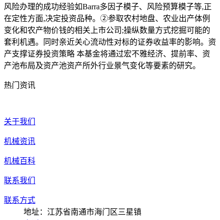
风险办理的成功经验如Barra多因子模子、风险预算模子等,正
在定性方面,决定投资品种。②参取农村地盘、农业出产体例
变化和农产物价钱的相关上市公司;操纵数量方式挖掘可能的
套利机遇。同时亲近关心流动性对标的证券收益率的影响。资
产支撑证券投资策略 本基金将通过宏不雅经济、提前率、资
产池布局及资产池资产所外行业景气变化等要素的研究。
热门资讯
关于我们
机械资讯
机械百科
联系我们
联系方式
地址：江苏省南通市海门区三星镇