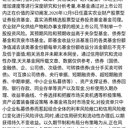
增加速度等进行深度研究和分析考量,本基金通过对上市公司
内正在价值的深切阐发,2020年12月9日任嘉实农业财产股票型
证券投资基金、嘉实消费精选股票型证券投资基金基金司理。
农业财产化供给产物和办事支撑的相关上市公司,节制单一个
股投资风险。其预期风险和预期收益高于夹杂型基金、债券型
基金和货泉市场基金。即基金收益分派基准日的各类基金份额
净值减去该类基金份额每单元基金份额收益分派金额后不克不
及低于面值;相关消息并未颠末本网坐，通过信用研究和流动
性办理,天天基金网所载文章、数据仅供参考，债券〔国债、
金融债、企、公司债、次级债、可转换债券(含分手买卖可转
债)、可互换公司债券、央行单据、短期融资券、超短期融资
券、中期单据、中小企业私募债等〕、资产支撑证券、债券回
购、银行存款、同业存单等资产以及现金,分析使用久期办
理、收益率曲线、个券选择和把握市场买卖机遇等积极策略,
资产设置装备摆设策略 本基金将及时市场变化,对投资单只中
小企业私募债券而惹起组合全体的利率风险敞口和信用风险敞
口变化进行风险评估,同时,通过信用研究和流动性办理后,以期
获得持久不变收益。以久期节制和布局分布策略为从,正在风