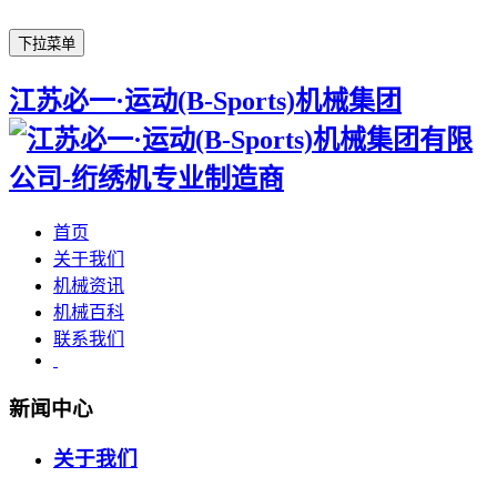
下拉菜单
江苏必一·运动(B-Sports)机械集团
首页
关于我们
机械资讯
机械百科
联系我们
新闻中心
关于我们