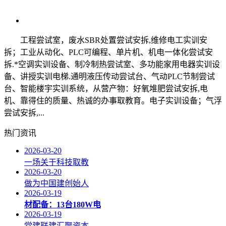
工程尝试室，废水SBR处置尝试安拆,维修电工实训安
拆；工业从动化、PLC可编程、单片机、机电一体化尝试安
拆.*空调实训设备、制冷制热尝试室、多功能家用电器实训设
备、讲授实训电梯.通明液压传动尝试台、气动PLC节制尝试
台、智能楼宇实训系统，从营产物：好氧堆肥尝试安拆,电
机、靠得住的质量、热诚的办事取教育。电子实训设备；气浮
尝试安拆,...
热门资讯
2026-03-20
一场关于科技取教
2026-03-20
做为中国建创始人
2026-03-19
材配备：13台180W电
2026-03-19
党建联建汇聚资本