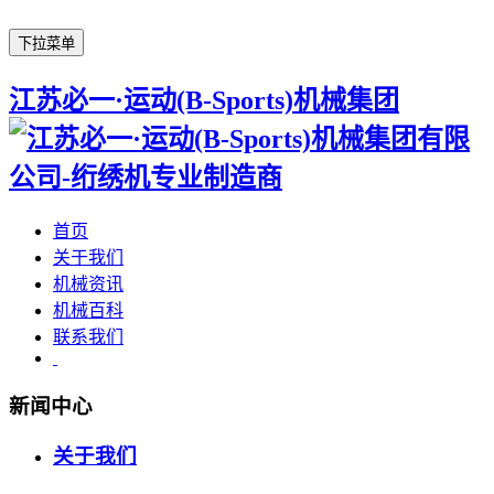
下拉菜单
江苏必一·运动(B-Sports)机械集团
首页
关于我们
机械资讯
机械百科
联系我们
新闻中心
关于我们