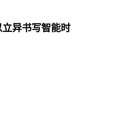
以立异书写智能时