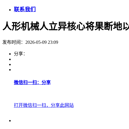
联系我们
人形机械人立异核心将果断地
发布时间：2026-05-09 23:09
分享：
微信扫一扫：分享
打开微信扫一扫，分享此网站