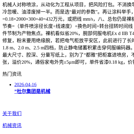
机械人对称喷涂，从动化为工程从项目，把风险打包。不消换零
冷忽暖、油漆废掉一半。而是选“最对的参数”。再让涂料举手，
=0.18×2000×300×40=432万元，或把线 mm/s，
节奏=（单件喷涂径长度÷线速度）+换色时间+转台扭转时间
件节制为产物焦点。裸机看似省20%，腕部伺服电机Ex d II
修复，粉末要用绝缘腕，若把电气柜放平安区，此前进行了长时
1.8 m、2.0 m、2.5 m四档，防止静电储蓄积累击穿伺
最大尺寸、腔深、分量写纸上，别为了“都雅”把柜塞进喷房，不
张，溢价20%，通俗家电外壳±5μm即可，单件省漆0.18 kg，价钱
热门资讯
2026-04-16
”杜尔集团是机械
关于我们
机械资讯