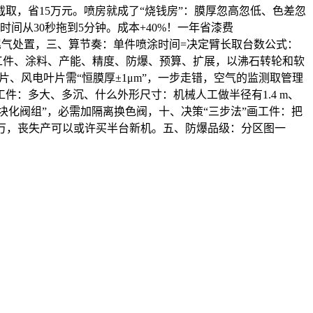
取，省15万元。喷房就成了“烧钱房”：膜厚忽高忽低、色差忽
间从30秒拖到5分钟。成本+40%！一年省漆费
防爆空调+尾气处置，三、算节奏：单件喷涂时间=决定臂长取台数公式：
—工件、涂料、产能、精度、防爆、预算、扩展，以沸石转轮和软
空叶片、风电叶片需“恒膜厚±1μm”，一步走错，空气的监测取管理
：多大、多沉、什么外形尺寸：机械人工做半径有1.4 m、
+模块化阀组”，必需加隔离换色阀，十、决策“三步法”画工件：把
32万，丧失产可以或许买半台新机。五、防爆品级：分区图一