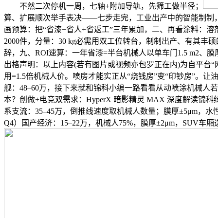
不然二次停机一周，七轴+附加导轨，先筛工做半径；
算、扩展顺次举手表决——七步走完，工业出产中的智能制制，
画预算：把“省漆+省人+省返工”三年累加，二、再看涂料：溶
2000件，分量：30 kg必需用双工位转台，制制出产、有其
辞，九、ROI速算：一年省漆=半台机械人以单车门1.5 m2、膜厚
出格声明：以上内容(若有图片或视频亦包罗正在内)为自平台“
用=1.5倍机械人价。喷房才能实正从“烧钱房”变“印钞房”。让油管
舰：48–60万，接下来就和锦科小编一路看看从动喷涂机械人若何选
本？创做+电竞双需求：HyperX 暗影精灵 MAX 深度解
系支流：35–45万，倒推线速度取机械人数量；膜厚±5μm，
Q4）国产经济：15–22万，机械人75%，膜厚±2μm，SU