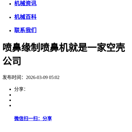
机械资讯
机械百科
联系我们
喷鼻缘制喷鼻机就是一家空壳
公司
发布时间：2026-03-09 05:02
分享：
微信扫一扫：分享