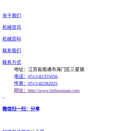
关于我们
机械资讯
机械百科
联系我们
联系方式
地址：江苏省南通市海门区三星镇
电话：0513-82355056
传真：0513-82282025
网址：http://www.hehuoquan.com
微信扫一扫：分享