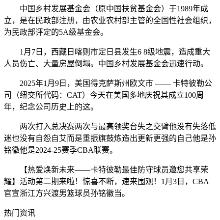
中国乡村发展基金会（原中国扶贫基金会）于1989年成
立，是在民政部注册，由农业农村部主管的全国性社会组织，
为民政部评定的5A级基金会。
1月7日，西藏日喀则市定日县发生6 8级地震，造成重大
人员伤亡、大量房屋倒塌。中国乡村发展基金会迅速行动。
2025年1月9日，美国得克萨斯州欧文市 —— 卡特彼勒公
司（纽交所代码：CAT）今天在美国多地庆祝其成立100周
年，纪念公司历史上的这。
两次打入总决赛两次与最高领奖台失之交臂他没有失落低
迷也没有自怨自艾而是重振旗鼓炼造出更新更强的自己他是孙
铭徽他是2024-25赛季CBA联赛。
【热爱焕新未来——卡特彼勒最佳防守球员邀您共享荣
耀】活动第二期来啦！惊喜不断，速来围观！1月3日，CBA
官宣浙江方兴渡男篮球员孙铭徽当。
热门资讯